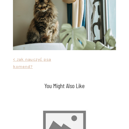
Nawigacja
< Jak nauczyć psa
komend?
wpisu
You Might Also Like